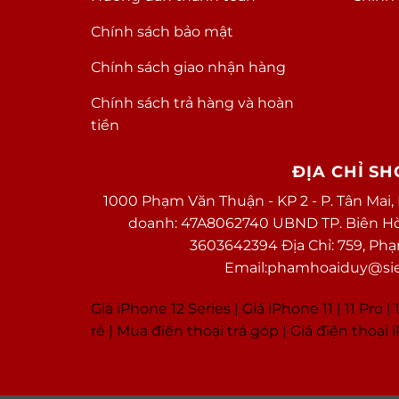
Chính sách bảo mật
Chính sách giao nhận hàng
Chính sách trả hàng và hoàn
tiền
ĐỊA CHỈ S
1000 Phạm Văn Thuận - KP 2 - P. Tân Mai,
doanh: 47A8062740 UBND TP. Biên Hòa 
3603642394 Địa Chỉ: 759, Ph
Email:phamhoaiduy@sieu
Giá iPhone 12 Series |
Giá iPhone 11
|
11 Pro
|
1
rẻ
|
Mua điện thoại trả góp
|
Giá điện thoại