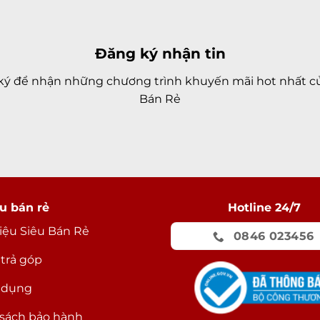
Đăng ký nhận tin
ký để nhận những chương trình khuyến mãi hot nhất củ
Bán Rẻ
u bán rẻ
Hotline 24/7
hiệu Siêu Bán Rẻ
0846 023456
 trả góp
 dụng
sách bảo hành