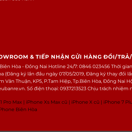
HOWROOM & TIẾP NHẬN GỬI HÀNG ĐỔI/TRẢ
 Biên Hòa - Đồng Nai Hotline 24/7: 0846 023456 Thời gian
(Đăng ký lần đầu ngày 07/05/2019, Đăng ký thay đổi lần 
ạm Văn Thuận, KP5, P.Tam Hiệp, Tp.Biên Hòa, Đồng Nai H
banre.vn. Số điện thoại: 0937213523 Chịu trách nhiệm 
1 Pro Max
|
i
Phone Xs Max cũ
|
iPhone X cũ
|
iPhone 7 Pl
 iPhone Biên Hòa