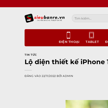
Bỏ
qua
nội
Tìm
dung
kiếm:
ĐIỆN THOẠI
TABLET
Đ
TIN TỨC
Lộ diện thiết kế iPhone
ĐĂNG VÀO
22/11/2022
BỞI
ADMIN