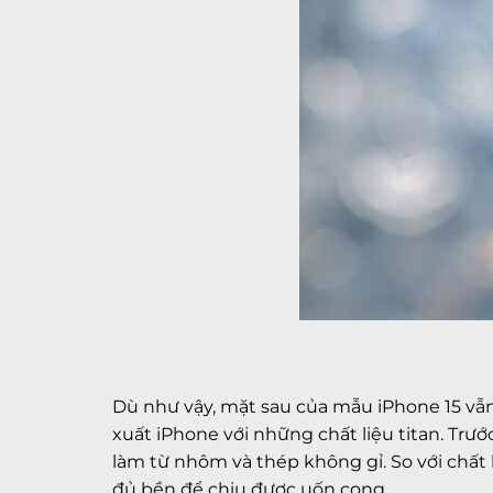
Dù như vậy, mặt sau của mẫu iPhone 15 vẫn
xuất iPhone với những chất liệu titan. Tr
làm từ nhôm và thép không gỉ. So với chất 
đủ bền để chịu được uốn cong.