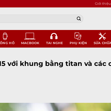
Giới thiệu
ỒNG HỒ
MACBOOK
TAI NGHE
PHỤ KIỆN
SỬA CHỮ
 15 với khung bằng titan và các