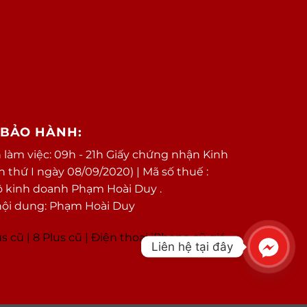
/BẢO HÀNH:
 làm việc: 09h - 21h Giấy chứng nhận Kinh
thứ I ngày 08/09/2020) | Mã số thuế :
ộ kinh doanh Phạm Hoài Duy .
nội dung: Phạm Hoài Duy
us cũ
|
8 Plus cũ
|
Điện thoại iPhone cũ giá
Liên hệ tại đây