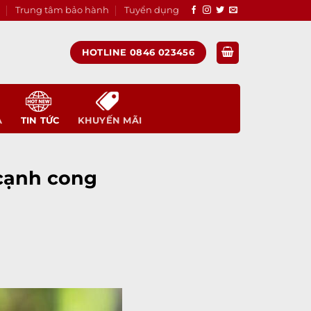
Trung tâm bảo hành
Tuyển dụng
HOTLINE 0846 023456
A
TIN TỨC
KHUYẾN MÃI
 cạnh cong