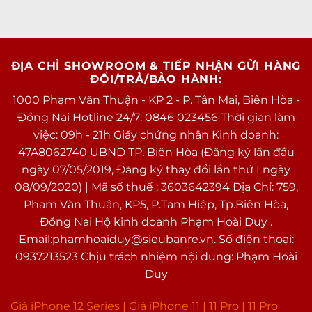
ĐỊA CHỈ SHOWROOM & TIẾP NHẬN GỬI HÀNG
ĐỔI/TRẢ/BẢO HÀNH:
1000 Phạm Văn Thuận - KP 2 - P. Tân Mai, Biên Hòa -
Đồng Nai Hotline 24/7: 0846 023456 Thời gian làm
việc: 09h - 21h Giấy chứng nhận Kinh doanh:
47A8062740 UBND TP. Biên Hòa (Đăng ký lần đầu
ngày 07/05/2019, Đăng ký thay đổi lần thứ I ngày
08/09/2020) | Mã số thuế : 3603642394 Địa Chỉ: 759,
Phạm Văn Thuận, KP5, P.Tam Hiệp, Tp.Biên Hòa,
Đồng Nai Hộ kinh doanh Phạm Hoài Duy .
Email:phamhoaiduy@sieubanre.vn. Số điện thoại:
0937213523 Chịu trách nhiệm nội dung: Phạm Hoài
Duy
Giá iPhone 12 Series |
Giá iPhone 11
|
11 Pro
|
11 Pro