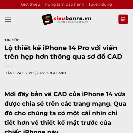
Bỏ
Giới thiệu
Trung tâm bảo hành
Tuyển dụng
qua
nội
dung
TIN TỨC
Lộ thiết kế iPhone 14 Pro với viền
trên hẹp hơn thông qua sơ đồ CAD
ĐĂNG VÀO
20/05/2022
BỞI
ADMIN
Mới đây bản vẽ CAD của iPhone 14 vừa
được chia sẻ trên các trang mạng. Qua
đó cho chúng ta có một cái nhìn chi
tiết hơn về thiết kế mặt trước của
chiếc iPhone này.