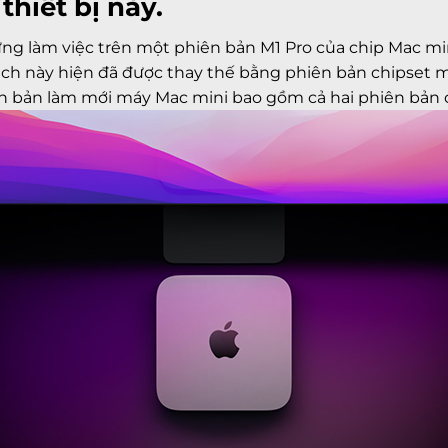
thiết bị này.
g làm việc trên một phiên bản M1 Pro của chip Mac min
ạch này hiện đã được thay thế bằng phiên bản chipset 
n bản làm mới máy Mac mini bao gồm cả hai phiên bản c