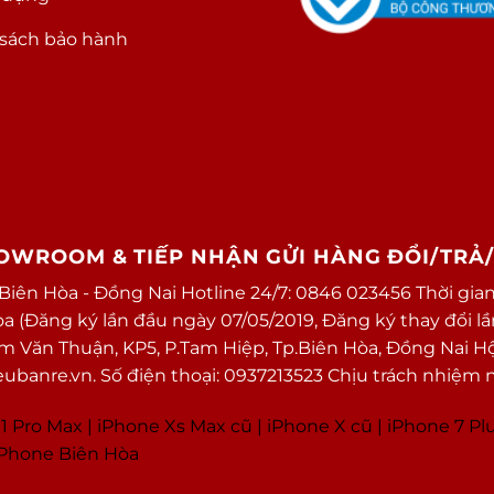
sách bảo hành
HOWROOM & TIẾP NHẬN GỬI HÀNG ĐỔI/TRẢ
 Biên Hòa - Đồng Nai Hotline 24/7: 0846 023456 Thời gian
(Đăng ký lần đầu ngày 07/05/2019, Đăng ký thay đổi lần 
ạm Văn Thuận, KP5, P.Tam Hiệp, Tp.Biên Hòa, Đồng Nai H
banre.vn. Số điện thoại: 0937213523 Chịu trách nhiệm 
1 Pro Max
|
i
Phone Xs Max cũ
|
iPhone X cũ
|
iPhone 7 Pl
 iPhone Biên Hòa