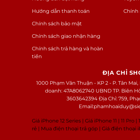
Hướng dẫn thanh toán
Chính 
Chính sách bảo mật
Chính sách giao nhận hàng
Chính sách trả hàng và hoàn
tiền
ĐỊA CHỈ S
1000 Phạm Văn Thuận - KP 2 - P. Tân Mai,
doanh: 47A8062740 UBND TP. Biên Hòa 
3603642394 Địa Chỉ: 759, Ph
Email:phamhoaiduy@sieu
Giá iPhone 12 Series |
Giá iPhone 11
|
11 Pro
|
1
rẻ
|
Mua điện thoại trả góp
|
Giá điện thoại