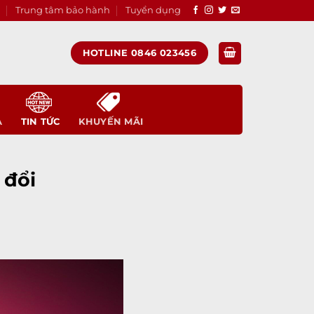
Trung tâm bảo hành
Tuyển dụng
HOTLINE 0846 023456
A
TIN TỨC
KHUYẾN MÃI
 đổi