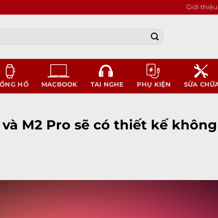
Giới thiệu
ỒNG HỒ
MACBOOK
TAI NGHE
PHỤ KIỆN
SỬA CHỮ
 và M2 Pro sẽ có thiết kế không