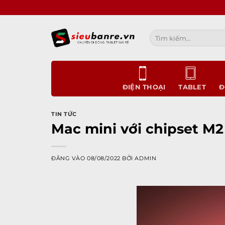
Bỏ
qua
nội
Tìm
dung
kiếm:
ĐIỆN THOẠI
TABLET
Đ
TIN TỨC
Mac mini với chipset M2
ĐĂNG VÀO
08/08/2022
BỞI
ADMIN