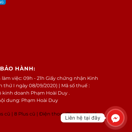
/BẢO HÀNH:
 làm việc: 09h - 21h Giấy chứng nhận Kinh
thứ I ngày 08/09/2020) | Mã số thuế :
ộ kinh doanh Phạm Hoài Duy .
nội dung: Phạm Hoài Duy
us cũ
|
8 Plus cũ
|
Điện thoại iPhone cũ giá
Liên hệ tại đây