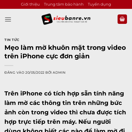
Bỏ
Giới thiệu
Trung tâm bảo hành
Tuyển dụng
qua
nội
dung
TIN TỨC
Mẹo làm mờ khuôn mặt trong video
trên iPhone cực đơn giản
ĐĂNG VÀO
20/05/2022
BỞI
ADMIN
Trên
iPhone
có tích hợp sẵn tính năng
làm mờ các thông tin trên những bức
ảnh còn trong video thì chưa được tích
hợp trực tiếp trên máy. Nếu người
dùng không biết các nào để làm mờ đi