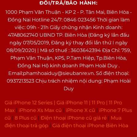
ĐỔI/TRẢ/BẢO HÀNH:
1000 Phạm Văn Thuận - KP 2 - P. Tân Mai, Biên Hòa -
Đồng Nai Hotline 24/7: 0846 023456 Thời gian làm
việc: 09h - 21h Giấy chứng nhận Kinh doanh:
47A8062740 UBND TP. Biên Hòa (Đăng ký lần đầu
ngày 07/05/2019, Đăng ký thay đổi lần thứ I ngày
08/09/2020) | Mã số thuế : 3603642394 Địa Chỉ: 759,
Phạm Văn Thuận, KP5, P.Tam Hiệp, Tp.Biên Hòa,
Đồng Nai Hộ kinh doanh Phạm Hoài Duy .
Email:phamhoaiduy@sieubanre.vn. Số điện thoại:
0937213523 Chịu trách nhiệm nội dung: Phạm Hoài
Duy
Giá iPhone 12 Series |
Giá iPhone 11
|
11 Pro
|
11 Pro
Max
|
i
Phone Xs Max cũ
|
iPhone X cũ
|
iPhone 7 Plus
cũ
|
8 Plus cũ
|
Điện thoại iPhone cũ giá rẻ
|
Mua
điện thoại trả góp
|
Giá điện thoại iPhone Biên Hòa