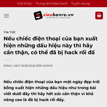
Bỏ
Giới thiệu
Trung tâm bảo hành
Tuyển dụng
qua
nội
dung
TIN TỨC
Nếu chiếc điện thoại của bạn xuất
hiện những dấu hiệu này thì hãy
cẩn thận, có thể đã bị hack rồi đấ
ĐĂNG VÀO
19/05/2022
BỞI
ADMIN
Nếu chiếc điện thoại của bạn một ngày đẹp trời
bỗng xuất hiện những dấu hiệu như trong bài
viết dưới đây thì hãy hết sức cẩn thận vì khả
năng cao là đã bị hack rồi đấy.