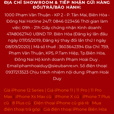
ĐỊA CHỈ SHOWROOM & TIẾP NHẬN GỬI HÀNG
ĐỔI/TRẢ/BẢO HÀNH:
1000 Phạm Văn Thuận - KP 2 - P. Tân Mai, Biên Hòa -
Đồng Nai Hotline 24/7: 0846 023456 Thời gian làm
việc: 09h - 21h Giấy chứng nhận Kinh doanh:
47A8062740 UBND TP. Biên Hòa (Đăng ký lần đầu
ngày 07/05/2019, Đăng ký thay đổi lần thứ I ngày
08/09/2020) | Mã số thuế : 3603642394 Địa Chỉ: 759,
Phạm Văn Thuận, KP5, P.Tam Hiệp, Tp.Biên Hòa,
Đồng Nai Hộ kinh doanh Phạm Hoài Duy .
Email:phamhoaiduy@sieubanre.vn. Số điện thoại:
0937213523 Chịu trách nhiệm nội dung: Phạm Hoài
Duy
Giá iPhone 12 Series |
Giá iPhone 11
|
11 Pro
|
11 Pro
Max
|
i
Phone Xs Max cũ
|
iPhone X cũ
|
iPhone 7 Plus
cũ
|
8 Plus cũ
|
Điện thoại iPhone cũ giá rẻ
|
Mua
điện thoại trả góp
|
Giá điện thoại iPhone Biên Hòa