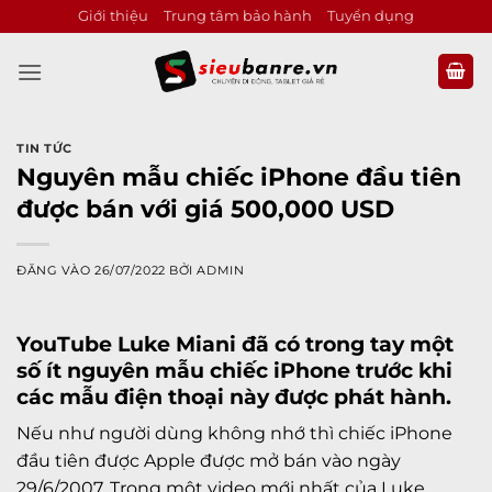
Bỏ
Giới thiệu
Trung tâm bảo hành
Tuyển dụng
qua
nội
dung
TIN TỨC
Nguyên mẫu chiếc iPhone đầu tiên
được bán với giá 500,000 USD
ĐĂNG VÀO
26/07/2022
BỞI
ADMIN
YouTube Luke Miani đã có trong tay một
số ít nguyên mẫu chiếc iPhone trước khi
các mẫu điện thoại này được phát hành.
Nếu như người dùng không nhớ thì chiếc iPhone
đầu tiên được Apple được mở bán vào ngày
29/6/2007. Trong một video mới nhất của Luke