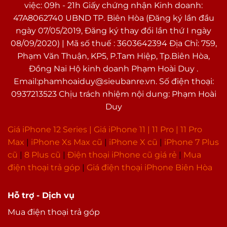
việc: 09h - 21h Giấy chứng nhận Kinh doanh:
47A8062740 UBND TP. Biên Hòa (Đăng ký lần đầu
ngày 07/05/2019, Đăng ký thay đổi lần thứ I ngày
08/09/2020) | Mã số thuế : 3603642394 Địa Chỉ: 759,
Phạm Văn Thuận, KP5, P.Tam Hiệp, Tp.Biên Hòa,
Đồng Nai Hộ kinh doanh Phạm Hoài Duy .
Email:phamhoaiduy@sieubanre.vn. Số điện thoại:
0937213523 Chịu trách nhiệm nội dung: Phạm Hoài
Duy
Giá iPhone 12 Series |
Giá iPhone 11
|
11 Pro
|
11 Pro
Max
|
i
Phone Xs Max cũ
|
iPhone X cũ
|
iPhone 7 Plus
cũ
|
8 Plus cũ
|
Điện thoại iPhone cũ giá rẻ
|
Mua
điện thoại trả góp
|
Giá điện thoại iPhone Biên Hòa
Hỗ trợ - Dịch vụ
Mua điện thoại trả góp