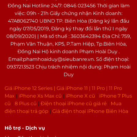
Đồng Nai Hotline 24/7: 0846 023456 Thời gian làm
việc: 09h - 21h Giấy chứng nhận Kinh doanh:
47A8062740 UBND TP. Biên Hòa (Đăng ký lần đầu
ngày 07/05/2019, Đăng ký thay đổi lần thứ I ngày
08/09/2020) | Mã số thuế : 3603642394 Địa Chỉ: 759,
Phạm Văn Thuận, KP5, P.Tam Hiệp, Tp.Biên Hòa,
Đồng Nai Hộ kinh doanh Phạm Hoài Duy .
Email:phamhoaiduy@sieubanre.vn. Số điện thoại:
0937213523 Chịu trách nhiệm nội dung: Phạm Hoài
Duy
Giá iPhone 12 Series |
Giá iPhone 11
|
11 Pro
|
11 Pro
Max
|
i
Phone Xs Max cũ
|
iPhone X cũ
|
iPhone 7 Plus
cũ
|
8 Plus cũ
|
Điện thoại iPhone cũ giá rẻ
|
Mua
điện thoại trả góp
|
Giá điện thoại iPhone Biên Hòa
Hỗ trợ - Dịch vụ