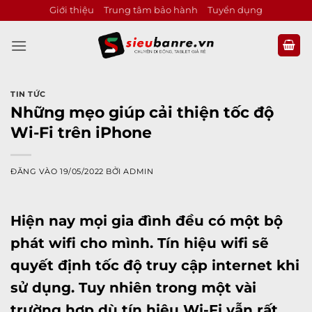
Bỏ
Giới thiệu
Trung tâm bảo hành
Tuyển dụng
qua
nội
dung
TIN TỨC
Những mẹo giúp cải thiện tốc độ
Wi-Fi trên iPhone
ĐĂNG VÀO
19/05/2022
BỞI
ADMIN
Hiện nay mọi gia đình đều có một bộ
phát wifi cho mình. Tín hiệu wifi sẽ
quyết định tốc độ truy cập internet khi
sử dụng. Tuy nhiên trong một vài
trường hợp dù tín hiệu Wi-Fi vẫn rất