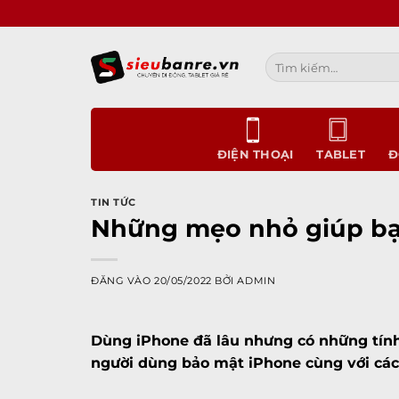
Bỏ
qua
nội
Tìm
dung
kiếm:
ĐIỆN THOẠI
TABLET
Đ
TIN TỨC
Những mẹo nhỏ giúp bạ
ĐĂNG VÀO
20/05/2022
BỞI
ADMIN
Dùng
iPhone
đã lâu nhưng có những tín
người dùng bảo mật iPhone cùng với các 