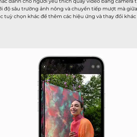
hác dành cho người yêu thích quay video bằng camera t
ới độ sâu trường ảnh nông và chuyển tiếp mượt mà giữa
c tuỳ chọn khác để thêm các hiệu ứng và thay đổi khác