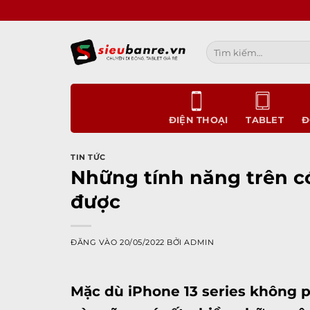
Bỏ
qua
nội
Tìm
dung
kiếm:
ĐIỆN THOẠI
TABLET
Đ
TIN TỨC
Những tính năng trên c
được
ĐĂNG VÀO
20/05/2022
BỞI
ADMIN
Mặc dù
iPhone 13 series
không ph