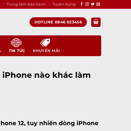
Trung tâm bảo hành
Tuyển dụng
HOTLINE 0846 023456
A
TIN TỨC
KHUYẾN MÃI
 iPhone nào khác làm
Phone 12
, tuy nhiên dòng
iPhone