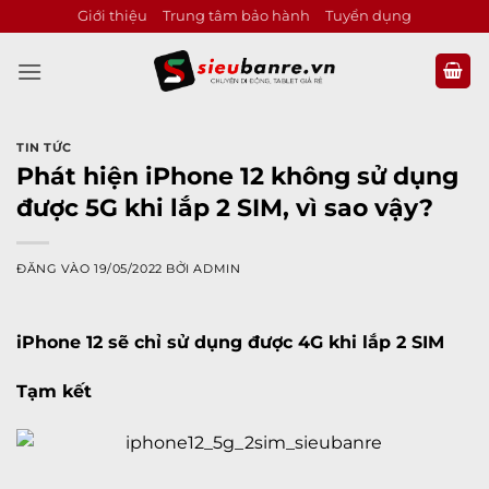
Bỏ
Giới thiệu
Trung tâm bảo hành
Tuyển dụng
qua
nội
dung
TIN TỨC
Phát hiện iPhone 12 không sử dụng
được 5G khi lắp 2 SIM, vì sao vậy?
ĐĂNG VÀO
19/05/2022
BỞI
ADMIN
iPhone 12 sẽ chỉ sử dụng được 4G khi lắp 2 SIM
Tạm kết