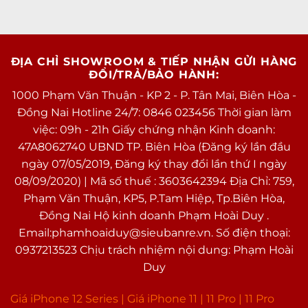
ĐỊA CHỈ SHOWROOM & TIẾP NHẬN GỬI HÀNG
ĐỔI/TRẢ/BẢO HÀNH:
1000 Phạm Văn Thuận - KP 2 - P. Tân Mai, Biên Hòa -
Đồng Nai Hotline 24/7: 0846 023456 Thời gian làm
việc: 09h - 21h Giấy chứng nhận Kinh doanh:
47A8062740 UBND TP. Biên Hòa (Đăng ký lần đầu
ngày 07/05/2019, Đăng ký thay đổi lần thứ I ngày
08/09/2020) | Mã số thuế : 3603642394 Địa Chỉ: 759,
Phạm Văn Thuận, KP5, P.Tam Hiệp, Tp.Biên Hòa,
Đồng Nai Hộ kinh doanh Phạm Hoài Duy .
Email:phamhoaiduy@sieubanre.vn. Số điện thoại:
0937213523 Chịu trách nhiệm nội dung: Phạm Hoài
Duy
Giá iPhone 12 Series |
Giá iPhone 11
|
11 Pro
|
11 Pro