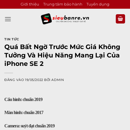
Bỏ
Giới thiệu
Trung tâm bảo hành
Tuyển dụng
qua
nội
dung
TIN TỨC
Quá Bất Ngờ Trước Mức Giá Không
Tưởng Và Hiệu Năng Mang Lại Của
iPhone SE 2
ĐĂNG VÀO
19/05/2022
BỞI
ADMIN
Cấu hình: chuẩn 2019
Màn hình: chuẩn 2017
Camera: suýt đạt chuẩn 2019