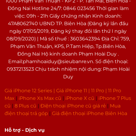
1000 Phạm Văn Thuận - KP 2 - P. Tân Mai, Biên Hòa -
Đồng Nai Hotline 24/7: 0846 023456 Thời gian làm
việc: 09h - 21h Giấy chứng nhận Kinh doanh:
47A8062740 UBND TP. Biên Hòa (Đăng ký lần đầu
ngày 07/05/2019, Đăng ký thay đổi lần thứ I ngày
08/09/2020) | Mã số thuế : 3603642394 Địa Chỉ: 759,
Phạm Văn Thuận, KP5, P.Tam Hiệp, Tp.Biên Hòa,
Đồng Nai Hộ kinh doanh Phạm Hoài Duy .
Email:phamhoaiduy@sieubanre.vn. Số điện thoại:
0937213523 Chịu trách nhiệm nội dung: Phạm Hoài
Duy
Giá iPhone 12 Series |
Giá iPhone 11
|
11 Pro
|
11 Pro
Max
|
i
Phone Xs Max cũ
|
iPhone X cũ
|
iPhone 7 Plus
cũ
|
8 Plus cũ
|
Điện thoại iPhone cũ giá rẻ
|
Mua
điện thoại trả góp
|
Giá điện thoại iPhone Biên Hòa
Hỗ trợ - Dịch vụ