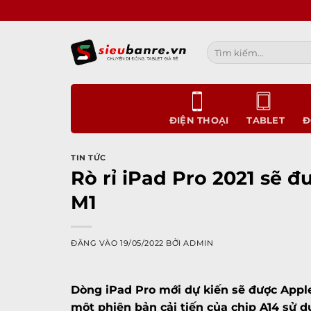
Bỏ
qua
nội
Tìm
dung
kiếm:
ĐIỆN THOẠI
TABLET
Đ
TIN TỨC
Rò rỉ iPad Pro 2021 sẽ
M1
ĐĂNG VÀO
19/05/2022
BỞI
ADMIN
Dòng iPad Pro mới dự kiến sẽ được Apple
một phiên bản cải tiến của chip A14 sử d