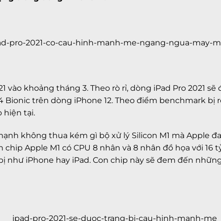
 vào khoảng tháng 3. Theo rò rỉ, dòng iPad Pro 2021 sẽ 
4 Bionic trên dòng iPhone 12. Theo điểm benchmark bị rò 
 hiện tại.
mạnh không thua kém gì bộ xử lý Silicon M1 mà Apple đ
on chip Apple M1 có CPU 8 nhân và 8 nhân đồ họa với 16 
 bị như iPhone hay iPad. Con chip này sẽ đem đến nhữ