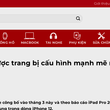
Giới thiệu
ỒNG HỒ
MACBOOK
TAI NGHE
PHỤ KIỆN
SỬA CHỮ
 được trang bị cấu hình mạnh 
 công bố vào tháng 3 này và theo báo cáo iPad Pro 20
ụng trong dòng iPhone 12.