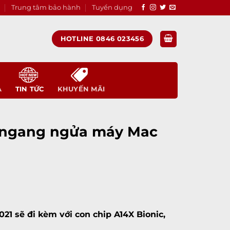
Trung tâm bảo hành
Tuyển dụng
HOTLINE 0846 023456
A
TIN TỨC
KHUYẾN MÃI
mẽ ngang ngửa máy Mac
21 sẽ đi kèm với con chip A14X Bionic,