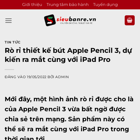
Bỏ
Giới thiệu
Trung tâm bảo hành
Tuyển dụng
qua
nội
dung
TIN TỨC
Rò rỉ thiết kế bút Apple Pencil 3, dự
kiến ra mắt cùng với iPad Pro
ĐĂNG VÀO
19/05/2022
BỞI
ADMIN
Mới đây, một hình ảnh rò rỉ được cho là
của Apple Pencil 3 vừa bất ngờ được
chia sẻ trên mạng. Sản phẩm này có
thể sẽ ra mắt cùng với iPad Pro trong
thời gian tới.