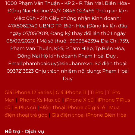
1000 Phạm Văn Thuận - KP 2 - P. Tân Mai, Biên Hòa -
Đồng Nai Hotline 24/7: 0846 023456 Thời gian làm
việc: 09h - 21h Giấy chứng nhận Kinh doanh:
47A8062740 UBND TP. Biên Hòa (Đăng ký lần đầu
ngày 07/05/2019, Đăng ký thay đổi lần thứ I ngày
08/09/2020) | Mã số thuế : 3603642394 Địa Chỉ: 759,
Phạm Văn Thuận, KP5, P.Tam Hiệp, Tp.Biên Hòa,
Đồng Nai Hộ kinh doanh Phạm Hoài Duy .
Email:phamhoaiduy@sieubanre.vn. Số điện thoại:
0937213523 Chịu trách nhiệm nội dung: Phạm Hoài
Duy
Giá iPhone 12 Series |
Giá iPhone 11
|
11 Pro
|
11 Pro
Max
|
i
Phone Xs Max cũ
|
iPhone X cũ
|
iPhone 7 Plus
cũ
|
8 Plus cũ
|
Điện thoại iPhone cũ giá rẻ
|
Mua
điện thoại trả góp
|
Giá điện thoại iPhone Biên Hòa
Hỗ trợ - Dịch vụ