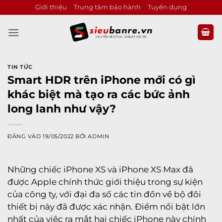
Bỏ
Giới thiệu
Trung tâm bảo hành
Tuyển dụng
qua
nội
dung
TIN TỨC
Smart HDR trên iPhone mới có gì
khác biệt mà tạo ra các bức ảnh
long lanh như vậy?
ĐĂNG VÀO
19/05/2022
BỞI
ADMIN
Những chiếc iPhone XS và iPhone XS Max đã
được Apple chính thức giới thiệu trong sự kiện
của công ty, với đại đa số các tin đồn về bộ đôi
thiết bị này đã được xác nhận. Điểm nổi bật lớn
nhất của việc ra mắt hai chiếc iPhone này chính