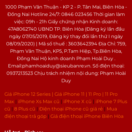
1000 Phạm Văn Thuận - KP 2 - P. Tân Mai, Biên Hòa -
Đồng Nai Hotline 24/7: 0846 023456 Thời gian làm
việc: 09h - 21h Giấy chứng nhận Kinh doanh:
47A8062740 UBND TP. Biên Hòa (Đăng ký lần đầu
ngày 07/05/2019, Đăng ký thay đổi lần thứ I ngày
08/09/2020) | Mã số thuế : 3603642394 Địa Chỉ: 759,
Phạm Văn Thuận, KP5, P.Tam Hiệp, Tp.Biên Hòa,
Đồng Nai Hộ kinh doanh Phạm Hoài Duy .
Email:phamhoaiduy@sieubanre.vn. Số điện thoại:
0937213523 Chịu trách nhiệm nội dung: Phạm Hoài
Duy
Giá iPhone 12 Series |
Giá iPhone 11
|
11 Pro
|
11 Pro
Max
|
i
Phone Xs Max cũ
|
iPhone X cũ
|
iPhone 7 Plus
cũ
|
8 Plus cũ
|
Điện thoại iPhone cũ giá rẻ
|
Mua
điện thoại trả góp
|
Giá điện thoại iPhone Biên Hòa