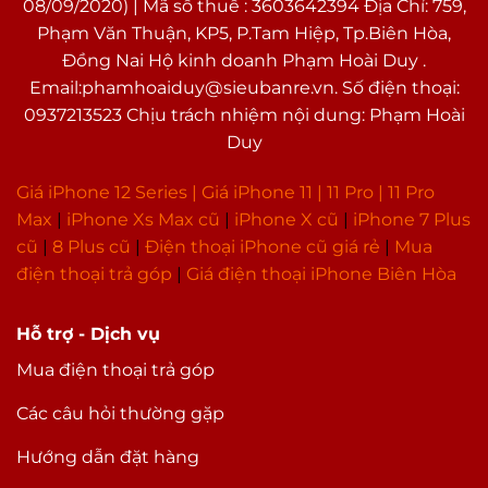
08/09/2020) | Mã số thuế : 3603642394 Địa Chỉ: 759,
Phạm Văn Thuận, KP5, P.Tam Hiệp, Tp.Biên Hòa,
Đồng Nai Hộ kinh doanh Phạm Hoài Duy .
Email:phamhoaiduy@sieubanre.vn. Số điện thoại:
0937213523 Chịu trách nhiệm nội dung: Phạm Hoài
Duy
Giá iPhone 12 Series |
Giá iPhone 11
|
11 Pro
|
11 Pro
Max
|
i
Phone Xs Max cũ
|
iPhone X cũ
|
iPhone 7 Plus
cũ
|
8 Plus cũ
|
Điện thoại iPhone cũ giá rẻ
|
Mua
điện thoại trả góp
|
Giá điện thoại iPhone Biên Hòa
Hỗ trợ - Dịch vụ
Mua điện thoại trả góp
Các câu hỏi thường gặp
Hướng dẫn đặt hàng