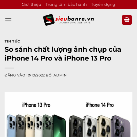
Bỏ
Giới thiệu
Trung tâm bảo hành
Tuyển dụng
qua
nội
dung
TIN TỨC
So sánh chất lượng ảnh chụp của
iPhone 14 Pro và iPhone 13 Pro
ĐĂNG VÀO
10/10/2022
BỞI
ADMIN