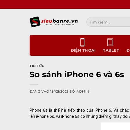
Bỏ
qua
nội
Tìm
dung
kiếm:
ĐIỆN THOẠI
TABLET
Đ
TIN TỨC
So sánh iPhone 6 và 6s
ĐĂNG VÀO
19/05/2022
BỞI
ADMIN
Phone 6s là thế hệ tiếp theo của
iPhone
6. Và chắc 
lên iPhone 6s, và iPhone 6s có những điểm gì thay đổi