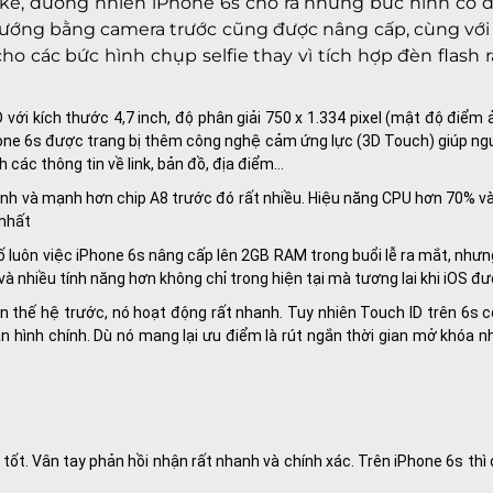
ể, đương nhiên iPhone 6s cho ra những bức hình có độ 
 sướng bằng camera trước cũng được nâng cấp, cùng với 
o các bức hình chụp selfie thay vì tích hợp đèn flash r
ới kích thước 4,7 inch, độ phân giải 750 x 1.334 pixel (mật độ điểm ả
one 6s được trang bị thêm công nghệ cảm ứng lực (3D Touch) giúp ngư
ác thông tin về link, bản đồ, địa điểm…
hanh và mạnh hơn chip A8 trước đó rất nhiều. Hiệu năng CPU hơn 70% 
nhất
 luôn việc iPhone 6s nâng cấp lên 2GB RAM trong buổi lễ ra mắt, nhưng
 nhiều tính năng hơn không chỉ trong hiện tại mà tương lai khi iOS đ
 thế hệ trước, nó hoạt động rất nhanh. Tuy nhiên Touch ID trên 6s 
ình chính. Dù nó mang lại ưu điểm là rút ngắn thời gian mở khóa nh
.
 tốt. Vân tay phản hồi nhận rất nhanh và chính xác. Trên iPhone 6s thì