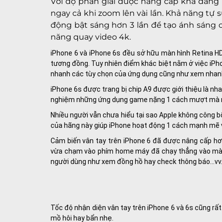
Với độ phân giải được nâng cấp khá đáng k
ngay cả khi zoom lên vài lần. Khả năng tự
động bật sáng hơn 3 lần để tạo ánh sáng ch
năng quay video 4k.
iPhone 6 và iPhone 6s đều sở hữu màn hình Retina HD v
tương đồng. Tuy nhiên điểm khác biệt nằm ở việc iPh
nhanh các tùy chọn của ứng dụng cũng như xem nhanh c
iPhone 6s được trang bị chip A9 được giới thiệu là n
nghiệm những ứng dụng game nặng 1 cách mượt mà 
Nhiều người vẫn chưa hiểu tại sao Apple không công bố
của hãng này giúp iPhone hoạt động 1 cách mạnh mẽ và
Cảm biến vân tay trên iPhone 6 đã được nâng cấp hơn
vừa chạm vào phím home máy đã chạy thẳng vào màn h
người dùng như xem đồng hồ hay check thông báo…vv
Tốc độ nhận diện vân tay trên iPhone 6 và 6s cũng rất
mồ hôi hay bẩn nhẹ.