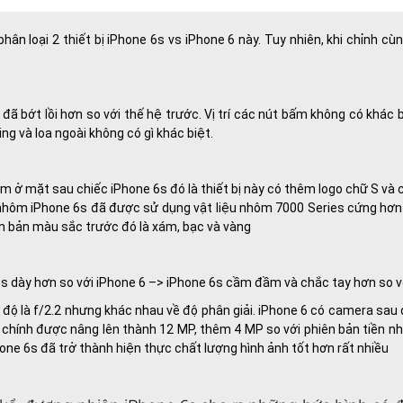
hân loại 2 thiết bị iPhone 6s vs iPhone 6 này. Tuy nhiên, khi chỉnh 
đã bớt lồi hơn so với thế hệ trước. Vị trí các nút bấm không có khác
ning và loa ngoài không có gì khác biệt.
nằm ở mặt sau chiếc iPhone 6s đó là thiết bị này có thêm logo chữ S v
nhôm iPhone 6s đã được sử dụng vật liệu nhôm 7000 Series cứng hơn
n bản màu sắc trước đó là xám, bạc và vàng
 6s dày hơn so với iPhone 6 –> iPhone 6s cầm đầm và chắc tay hơn so v
ộ là f/2.2 nhưng khác nhau về độ phân giải. iPhone 6 có camera sau 
chính được nâng lên thành 12 MP, thêm 4 MP so với phiên bản tiền nh
one 6s đã trở thành hiện thực chất lượng hình ảnh tốt hơn rất nhiều