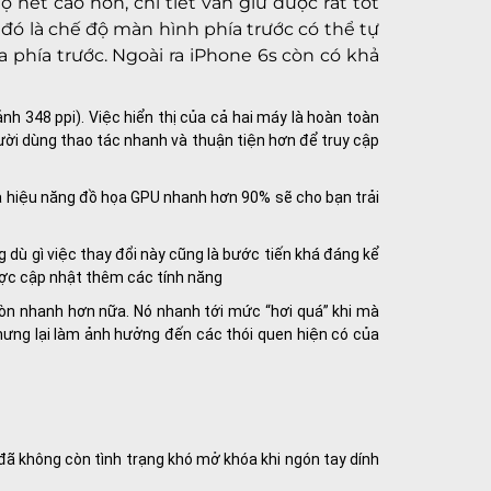
nét cao hơn, chi tiết vẫn giữ được rất tốt
đó là chế độ màn hình phía trước có thể tự
a phía trước. Ngoài ra iPhone 6s còn có khả
nh 348 ppi). Việc hiển thị của cả hai máy là hoàn toàn
ời dùng thao tác nhanh và thuận tiện hơn để truy cập
và hiệu năng đồ họa GPU nhanh hơn 90% sẽ cho bạn trải
 dù gì việc thay đổi này cũng là bước tiến khá đáng kể
ược cập nhật thêm các tính năng
còn nhanh hơn nữa. Nó nhanh tới mức “hơi quá” khi mà
ưng lại làm ảnh hưởng đến các thói quen hiện có của
 đã không còn tình trạng khó mở khóa khi ngón tay dính