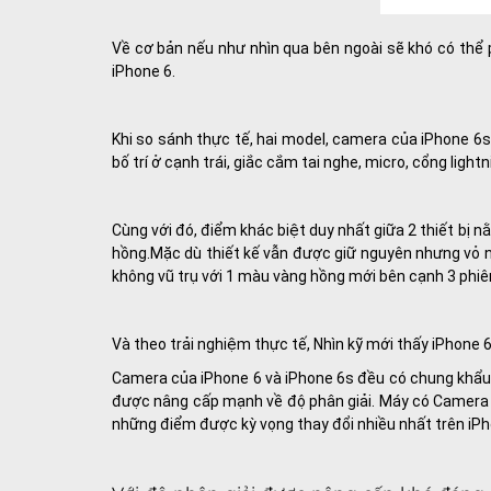
Về cơ bản nếu như nhìn qua bên ngoài sẽ khó có thể p
iPhone 6.
Khi so sánh thực tế, hai model, camera của iPhone 6s 
bố trí ở cạnh trái, giắc cắm tai nghe, micro, cổng light
Cùng với đó, điểm khác biệt duy nhất giữa 2 thiết bị 
hồng.Mặc dù thiết kế vẫn được giữ nguyên nhưng vỏ 
không vũ trụ với 1 màu vàng hồng mới bên cạnh 3 phiê
Và theo trải nghiệm thực tế, Nhìn kỹ mới thấy iPhone
Camera của iPhone 6 và iPhone 6s đều có chung khẩu đ
được nâng cấp mạnh về độ phân giải. Máy có Camera 
những điểm được kỳ vọng thay đổi nhiều nhất trên iPh