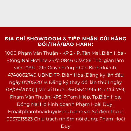
ĐỊA CHỈ SHOWROOM & TIẾP NHẬN GỬI HÀNG
ĐỔI/TRẢ/BẢO HÀNH:
1000 Phạm Văn Thuận - KP 2 - P. Tân Mai, Biên Hòa -
Đồng Nai Hotline 24/7: 0846 023456 Thời gian làm
việc: 09h - 21h Giấy chứng nhận Kinh doanh:
47A8062740 UBND TP. Biên Hòa (Đăng ký lần đầu
ngày 07/05/2019, Đăng ký thay đổi lần thứ I ngày
08/09/2020) | Mã số thuế : 3603642394 Địa Chỉ: 759,
Phạm Văn Thuận, KP5, P.Tam Hiệp, Tp.Biên Hòa,
Đồng Nai Hộ kinh doanh Phạm Hoài Duy .
Email:phamhoaiduy@sieubanre.vn. Số điện thoại:
0937213523 Chịu trách nhiệm nội dung: Phạm Hoài
Duy