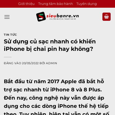
Bỏ
Giới thiệu
Trung tâm bảo hành
Tuyển dụng
qua
nội
dung
TIN TỨC
Sử dụng củ sạc nhanh có khiến
iPhone bị chai pin hay không?
ĐĂNG VÀO
20/05/2022
BỞI
ADMIN
Bắt đầu từ năm 2017 Apple đã bắt hỗ
trợ sạc nhanh từ
iPhone 8
và 8 Plus.
Đến nay, công nghệ này vẫn được áp
dụng cho các dòng
iPhone
thế hệ tiếp
theo. Tuy nhiên, hiện tại vẫn có một số