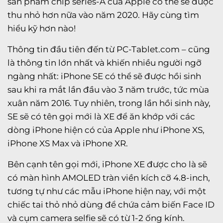
sản phẩm chip series-A của Apple có thể sẽ được
thu nhỏ hơn nữa vào năm 2020. Hãy cùng tìm
hiểu kỹ hơn nào!
Thông tin đầu tiên đến từ PC-Tablet.com – cũng
là thông tin lớn nhất và khiến nhiều người ngỡ
ngàng nhất: iPhone SE có thể sẽ được hồi sinh
sau khi ra mắt lần đầu vào 3 năm trước, tức mùa
xuân năm 2016. Tuy nhiên, trong lần hồi sinh này,
SE sẽ có tên gọi mới là XE để ăn khớp với các
dòng iPhone hiện có của Apple như iPhone XS,
iPhone XS Max và iPhone XR.
Bên cạnh tên gọi mới, iPhone XE được cho là sẽ
có màn hình AMOLED tràn viền kích cỡ 4.8-inch,
tương tự như các mẫu iPhone hiện nay, với một
chiếc tai thỏ nhỏ dùng để chứa cảm biến Face ID
và cụm camera selfie sẽ có từ 1-2 ống kính.