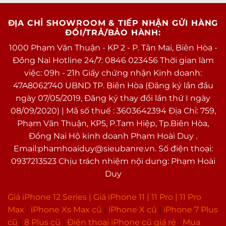
ĐỊA CHỈ SHOWROOM & TIẾP NHẬN GỬI HÀNG
ĐỔI/TRẢ/BẢO HÀNH:
1000 Phạm Văn Thuận - KP 2 - P. Tân Mai, Biên Hòa -
Đồng Nai Hotline 24/7: 0846 023456 Thời gian làm
việc: 09h - 21h Giấy chứng nhận Kinh doanh:
47A8062740 UBND TP. Biên Hòa (Đăng ký lần đầu
ngày 07/05/2019, Đăng ký thay đổi lần thứ I ngày
08/09/2020) | Mã số thuế : 3603642394 Địa Chỉ: 759,
Phạm Văn Thuận, KP5, P.Tam Hiệp, Tp.Biên Hòa,
Đồng Nai Hộ kinh doanh Phạm Hoài Duy .
Email:phamhoaiduy@sieubanre.vn. Số điện thoại:
0937213523 Chịu trách nhiệm nội dung: Phạm Hoài
Duy
Giá iPhone 12 Series |
Giá iPhone 11
|
11 Pro
|
11 Pro
Max
|
i
Phone Xs Max cũ
|
iPhone X cũ
|
iPhone 7 Plus
cũ
|
8 Plus cũ
|
Điện thoại iPhone cũ giá rẻ
|
Mua