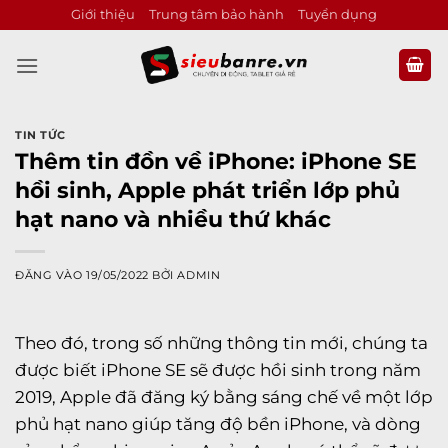
Bỏ
Giới thiệu
Trung tâm bảo hành
Tuyển dụng
qua
nội
dung
TIN TỨC
Thêm tin đồn về iPhone: iPhone SE
hồi sinh, Apple phát triển lớp phủ
hạt nano và nhiều thứ khác
ĐĂNG VÀO
19/05/2022
BỞI
ADMIN
Theo đó, trong số những thông tin mới, chúng ta
được biết iPhone SE sẽ được hồi sinh trong năm
2019, Apple đã đăng ký bằng sáng chế về một lớp
phủ hạt nano giúp tăng độ bền iPhone, và dòng