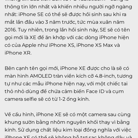
thông tin lớn nhất và khiến nhiều người ngỡ ngàng
nhất: iPhone SE có thể sẽ được hồi sinh sau khi ra
mắt lần đầu vào 3 năm trước, tức mùa xuân năm
2016. Tuy nhiên, trong lần hồi sinh này, SE sẽ có tên
gọi mới là XE để ăn khớp với các dòng iPhone hiện
có của Apple như iPhone XS, iPhone XS Max và
iPhone XR.
Bên cạnh tên gọi mới, iPhone XE được cho là sẽ có
màn hình AMOLED tràn viền kích cỡ 4.8-inch, tương
tự như các mẫu iPhone hiện nay, với một chiếc tai
thỏ nhỏ dùng để chứa cảm biến Face ID và cụm
camera selfie sẽ có từ 1-2 ống kính.
Về cấu hình, iPhone XE sẽ có một camera sau cùng
khung sườn bằng nhôm nguyên khối thay vì bằng
kính. Sử dụng chất liệu kim loại đồng nghĩa với việc
iPhone XE có thể sẽ không hỗ trợ sạc không dây, và