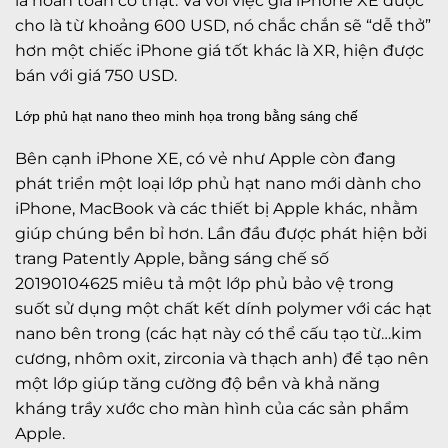
là hoàn toàn có thật. Và với việc giá iPhone XE được
cho là từ khoảng 600 USD, nó chắc chắn sẽ “dễ thở”
hơn một chiếc iPhone giá tốt khác là XR, hiện được
bán với giá 750 USD.
Lớp phủ hạt nano theo minh họa trong bằng sáng chế
Bên cạnh iPhone XE, có vẻ như Apple còn đang
phát triển một loại lớp phủ hạt nano mới dành cho
iPhone, MacBook và các thiết bị Apple khác, nhằm
giúp chúng bền bỉ hơn. Lần đầu được phát hiện bởi
trang Patently Apple, bằng sáng chế số
20190104625 miêu tả một lớp phủ bảo vệ trong
suốt sử dụng một chất kết dính polymer với các hạt
nano bên trong (các hạt này có thể cấu tạo từ…kim
cương, nhôm oxit, zirconia và thạch anh) để tạo nên
một lớp giúp tăng cường độ bền và khả năng
kháng trầy xước cho màn hình của các sản phẩm
Apple.