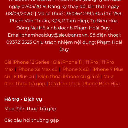
ngày 07/05/2019, Đăng ký thay đổi lần thứ I ngày
08/09/2020) | Mã số thuế : 3603642394 Địa Chỉ: 759,
Phạm Văn Thuận, KP5, P.Tam Hiệp, Tp.Biên Hòa,
Đồng Nai Hộ kinh doanh Phạm Hoài Duy .
Email:phamhoaiduy@sieubanre.vn. Số điện thoại:
0937213523 Chịu trách nhiệm nội dung: Phạm Hoài
Duy
Giá iPhone 12 Series |
Giá iPhone 11
|
11 Pro
|
11 Pro
Max
|
i
Phone Xs Max cũ
|
iPhone X cũ
|
iPhone 7 Plus
cũ
|
8 Plus cũ
|
Điện thoại iPhone cũ giá rẻ
|
Mua
điện thoại trả góp
|
Giá điện thoại iPhone Biên Hòa
Hỗ trợ - Dịch vụ
Mua điện thoại trả góp
Các câu hỏi thường gặp