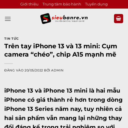
Bỏ
Giới thiệu
Trung tâm bảo hành
Tuyển dụng
qua
nội
dung
TIN TỨC
Trên tay iPhone 13 và 13 mini: Cụm
camera “chéo”, chip A15 mạnh mẽ
ĐĂNG VÀO
20/05/2022
BỞI
ADMIN
iPhone 13
và
iPhone 13 mini
là hai mẫu
iPhone
có giá thành rẻ hơn trong dòng
iPhone 13 Series
năm nay, tuy nhiên cả
hai sản phẩm vẫn mang lại những thay
đổi đáng kể trong trải nghiệm so với