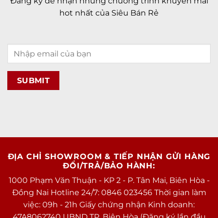
Đăng ký để nhận những chương trình khuyến mãi
hot nhất của Siêu Bán Rẻ
ĐỊA CHỈ SHOWROOM & TIẾP NHẬN GỬI HÀNG
ĐỔI/TRẢ/BẢO HÀNH:
1000 Phạm Văn Thuận - KP 2 - P. Tân Mai, Biên Hòa -
Đồng Nai Hotline 24/7: 0846 023456 Thời gian làm
việc: 09h - 21h Giấy chứng nhận Kinh doanh:
47A8062740 UBND TP. Biên Hòa (Đăng ký lần đầu