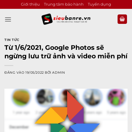
Bỏ
Giới thiệu
Trung tâm bảo hành
Tuyển dụng
qua
nội
dung
TIN TỨC
Từ 1/6/2021, Google Photos sẽ
ngừng lưu trữ ảnh và video miễn phí
ĐĂNG VÀO
19/05/2022
BỞI
ADMIN