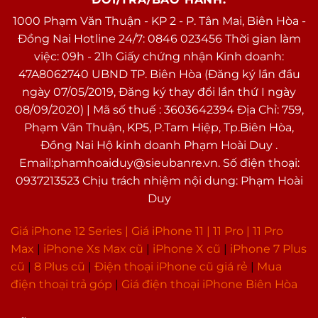
1000 Phạm Văn Thuận - KP 2 - P. Tân Mai, Biên Hòa -
Đồng Nai Hotline 24/7: 0846 023456 Thời gian làm
việc: 09h - 21h Giấy chứng nhận Kinh doanh:
47A8062740 UBND TP. Biên Hòa (Đăng ký lần đầu
ngày 07/05/2019, Đăng ký thay đổi lần thứ I ngày
08/09/2020) | Mã số thuế : 3603642394 Địa Chỉ: 759,
Phạm Văn Thuận, KP5, P.Tam Hiệp, Tp.Biên Hòa,
Đồng Nai Hộ kinh doanh Phạm Hoài Duy .
Email:phamhoaiduy@sieubanre.vn. Số điện thoại:
0937213523 Chịu trách nhiệm nội dung: Phạm Hoài
Duy
Giá iPhone 12 Series |
Giá iPhone 11
|
11 Pro
|
11 Pro
Max
|
i
Phone Xs Max cũ
|
iPhone X cũ
|
iPhone 7 Plus
cũ
|
8 Plus cũ
|
Điện thoại iPhone cũ giá rẻ
|
Mua
điện thoại trả góp
|
Giá điện thoại iPhone Biên Hòa