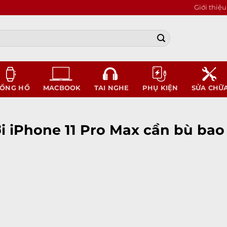
Giới thiệu
ỒNG HỒ
MACBOOK
TAI NGHE
PHỤ KIỆN
SỬA CHỮ
i iPhone 11 Pro Max cần bù bao 