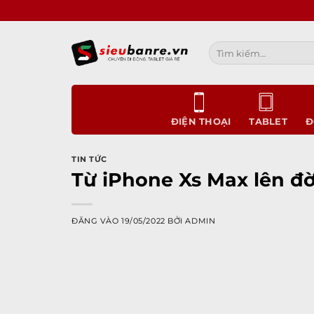
Bỏ
qua
nội
Tìm
dung
kiếm:
ĐIỆN THOẠI
TABLET
Đ
TIN TỨC
Từ iPhone Xs Max lên đờ
ĐĂNG VÀO
19/05/2022
BỞI
ADMIN