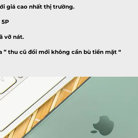
i giá cao nhất thị trường.
 5P
ã vỡ nát.
ia
” thu cũ đổi mới không cần bù tiền mặt “