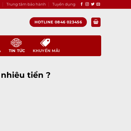
Trung tâm bảo hành
Tuyển dụng
HOTLINE 0846 023456
A
TIN TỨC
KHUYẾN MÃI
nhiêu tiền ?