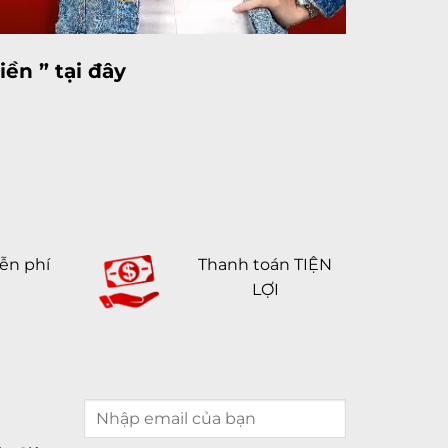
ền ” tại đây
ễn phí
Thanh toán TIỆN
LỢI