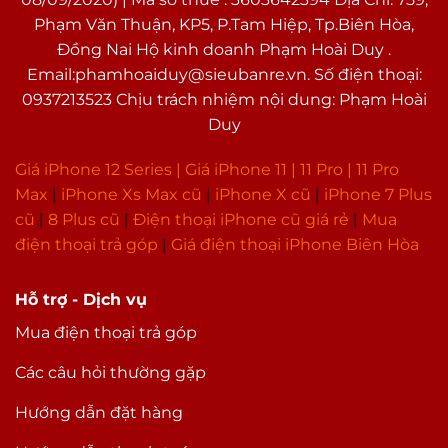
Phạm Văn Thuận, KP5, P.Tam Hiệp, Tp.Biên Hòa,
Đồng Nai Hộ kinh doanh Phạm Hoài Duy .
Email:phamhoaiduy@sieubanre.vn. Số điện thoại:
0937213523 Chịu trách nhiệm nội dung: Phạm Hoài
Duy
Giá iPhone 12 Series |
Giá iPhone 11
|
11 Pro
|
11 Pro
Max
|
i
Phone Xs Max cũ
|
iPhone X cũ
|
iPhone 7 Plus
cũ
|
8 Plus cũ
|
Điện thoại iPhone cũ giá rẻ
|
Mua
điện thoại trả góp
|
Giá điện thoại iPhone Biên Hòa
Hỗ trợ - Dịch vụ
Mua điện thoại trả góp
Các câu hỏi thường gặp
Hướng dẫn đặt hàng