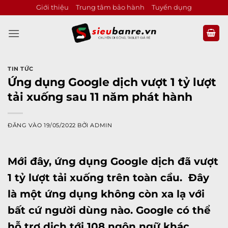
Bỏ
Giới thiệu
Trung tâm bảo hành
Tuyển dụng
qua
nội
dung
TIN TỨC
Ứng dụng Google dịch vượt 1 tỷ lượt
tải xuống sau 11 năm phát hành
ĐĂNG VÀO
19/05/2022
BỞI
ADMIN
Mới đây, ứng dụng Google dịch đã vượt
1 tỷ lượt tải xuống trên toàn cầu. Đây
là một ứng dụng không còn xa lạ với
bất cứ người dùng nào. Google có thể
hỗ trợ dịch tới 108 ngôn ngữ khác