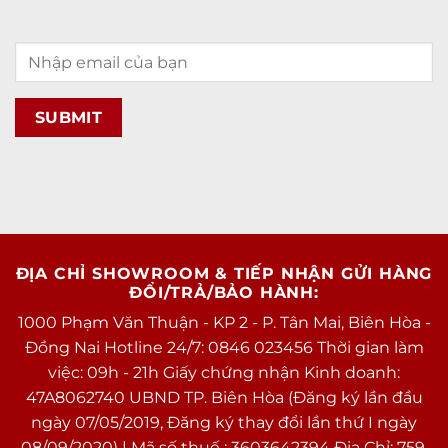
ĐỊA CHỈ SHOWROOM & TIẾP NHẬN GỬI HÀNG
ĐỔI/TRẢ/BẢO HÀNH:
1000 Phạm Văn Thuận - KP 2 - P. Tân Mai, Biên Hòa -
Đồng Nai Hotline 24/7: 0846 023456 Thời gian làm
việc: 09h - 21h Giấy chứng nhận Kinh doanh:
47A8062740 UBND TP. Biên Hòa (Đăng ký lần đầu
ngày 07/05/2019, Đăng ký thay đổi lần thứ I ngày
08/09/2020) | Mã số thuế : 3603642394 Địa Chỉ: 759,