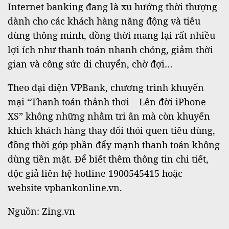
Internet banking đang là xu hướng thời thượng
dành cho các khách hàng năng động và tiêu
dùng thông minh, đồng thời mang lại rất nhiều
lợi ích như thanh toán nhanh chóng, giảm thời
gian và công sức di chuyển, chờ đợi…
Theo đại diện VPBank, chương trình khuyến
mại “Thanh toán thảnh thơi – Lên đời iPhone
XS” không những nhằm tri ân mà còn khuyến
khích khách hàng thay đổi thói quen tiêu dùng,
đồng thời góp phần đẩy mạnh thanh toán không
dùng tiền mặt. Để biết thêm thông tin chi tiết,
độc giả liên hệ hotline 1900545415 hoặc
website
vpbankonline.vn
.
Nguồn: Zing.vn