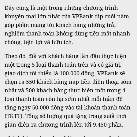
Đây cũng là một trong những chương trình
khuyến mại lớn nhất của VPBank dịp cuối năm,
góp phần mang tới khách hàng những trải
nghiệm thanh toán không dùng tiền mặt nhanh
chóng, tiện lợi và hữu ích.
Theo đó, đối với khách hàng lần đầu thực hiện
một trong 5 loại thanh toán trên và có giá trị
giao dịch tối thiểu là 100.000 đồng, VPBank sẽ
chọn ra 550 khách hàng nạp tiền điện thoại sớm
nhất và 500 khách hàng thực hiện một trong 4
loại thanh toán còn lại sớm nhất mỗi tuần để
tặng ngay 50.000 đồng vào tài khoản thanh toán
(TKTT). Tổng số lượng quà tặng trong suốt thời
gian diễn ra chương trình lên tới 9.450 phần.