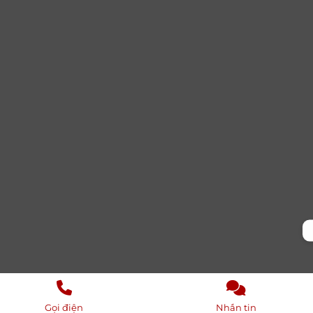
Gọi điện
Nhắn tin