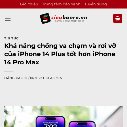
Bỏ
Giới thiệu
Trung tâm bảo hành
Tuyển dụng
qua
nội
dung
TIN TỨC
Khả năng chống va chạm và rơi vỡ
của iPhone 14 Plus tốt hơn iPhone
14 Pro Max
ĐĂNG VÀO
20/10/2022
BỞI
ADMIN