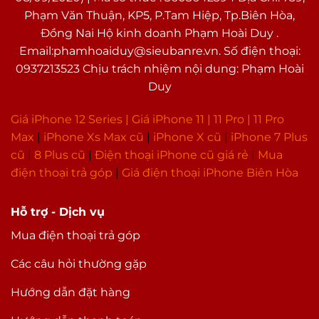
Phạm Văn Thuận, KP5, P.Tam Hiệp, Tp.Biên Hòa,
Đồng Nai Hộ kinh doanh Phạm Hoài Duy .
Email:phamhoaiduy@sieubanre.vn. Số điện thoại:
0937213523 Chịu trách nhiệm nội dung: Phạm Hoài
Duy
Giá iPhone 12 Series |
Giá iPhone 11
|
11 Pro
|
11 Pro
Max
|
i
Phone Xs Max cũ
|
iPhone X cũ
|
iPhone 7 Plus
cũ
|
8 Plus cũ
|
Điện thoại iPhone cũ giá rẻ
|
Mua
điện thoại trả góp
|
Giá điện thoại iPhone Biên Hòa
Hỗ trợ - Dịch vụ
Mua điện thoại trả góp
Các câu hỏi thường gặp
Hướng dẫn đặt hàng