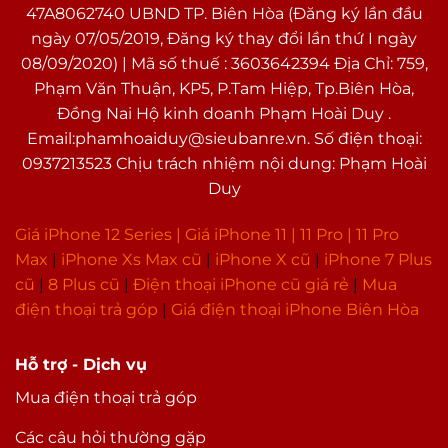
47A8062740 UBND TP. Biên Hòa (Đăng ký lần đầu
ngày 07/05/2019, Đăng ký thay đổi lần thứ I ngày
08/09/2020) | Mã số thuế : 3603642394 Địa Chỉ: 759,
Phạm Văn Thuận, KP5, P.Tam Hiệp, Tp.Biên Hòa,
Đồng Nai Hộ kinh doanh Phạm Hoài Duy .
Email:phamhoaiduy@sieubanre.vn. Số điện thoại:
0937213523 Chịu trách nhiệm nội dung: Phạm Hoài
Duy
Giá iPhone 12 Series |
Giá iPhone 11
|
11 Pro
|
11 Pro
Max
|
i
Phone Xs Max cũ
|
iPhone X cũ
|
iPhone 7 Plus
cũ
|
8 Plus cũ
|
Điện thoại iPhone cũ giá rẻ
|
Mua
điện thoại trả góp
|
Giá điện thoại iPhone Biên Hòa
Hỗ trợ - Dịch vụ
Mua điện thoại trả góp
Các câu hỏi thường gặp