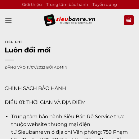
Bỏ
Giới thiệu
Trung tâm bảo hành
Tuyển dụng
qua
nội
dung
TIÊU CHÍ
Luôn đổi mới
ĐĂNG VÀO
11/07/2022
BỞI
ADMIN
CHÍNH SÁCH BẢO HÀNH
ĐIỀU 01: THỜI GIAN VÀ ĐỊA ĐIỂM
Trung tâm bảo hành Siêu Bán Rẻ Service trực
thuộc website thương mại điện
tử Sieubanre.vn ở địa chỉ Văn phòng: 759 Phạm